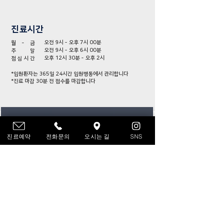
진료시간
오전 9시 - 오후 7시 00분
월
-
금
오전 9시 - 오후 6시 00분
주
말
오후 12시 30분 - 오후 2시
점 심 시 간
​*입원환자는 365일 24시간 입원병동에서 관리합니다
*진료 마감 30분 전 접수를 마감합니다
진료예약
전화문의
오시는 길
SNS
큰마음동물메디컬센터는 4층부터 10층까지 총 6개 층을
사용하고 있습니다.
보호자님과 아이들의 편안한 방문을 위해 1층 주차타워
에서 발렛서비스를 진행하며,
해운대 해수욕장, 그린레일웨이가 근접해 있어 내원 전
후 산책하기에도 좋은 위치입니다.