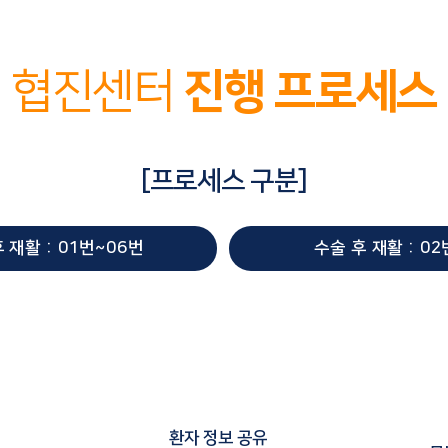
협진센터
진행 프로세스
[프로세스 구분]
 재활 : 01번~06번
수술 후 재활 : 0
​환자 정보 공유