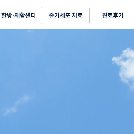
한방·재활센터
줄기세포 치료
진료후기