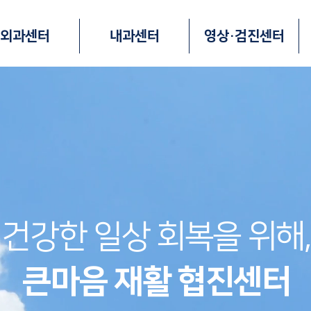
외과센터
내과센터
영상·검진센터
건강한 일상 회복을 위해,
큰마음 재활 협진센터