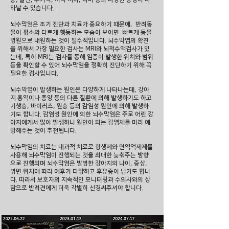
타날 수 있습니다.
뇌수막염은 조기 진단과 치료가 중요하기 때문에, 반려동
물이 평소와 다르게 행동하는 모습이 보이면 빠르게 동물
병원으로 내원하는 것이 필수적입니다. 뇌수막염의 확진
을 위해서 가장 필요한 검사는 MRI와 뇌척수액검사가 있
는데, 특히 MRI는 검사를 통해 염증이 발생한 위치와 범위
등을 확인할 수 있어 뇌수막염을 정확히 진단하기 위해 꼭
필요한 검사입니다.
뇌수막염이 발생하는 원인은 다양하게 나타나는데, 강아
지 홍역이나 종양 등의 다른 질환에 의해 발생하기도 하고
기생충, 바이러스, 원충 등의 감염성 원인에 의해 발생하
기도 합니다. 감염성 원인에 의한 뇌수막염은 주로 어린 강
아지에게서 많이 발생하니 원인이 되는 감염체를 미리 예
방해주는 것이 추천됩니다.
뇌수막염의 치료는 내과적 치료로 항생제와 면역억제제를
사용해 뇌수막염이 진행되는 것을 최대한 늦춰주는 방향
으로 진행되며 뇌수막염은 발병한 강아지의 나이, 증상,
병변 위치에 따라 예후가 다양하고 후유증이 남기도 합니
다. 따라서 보호자의 지속적인 모니터링과 수의사와의 상
담으로 반려견에게 더욱 각별히 신경써주셔야 합니다.