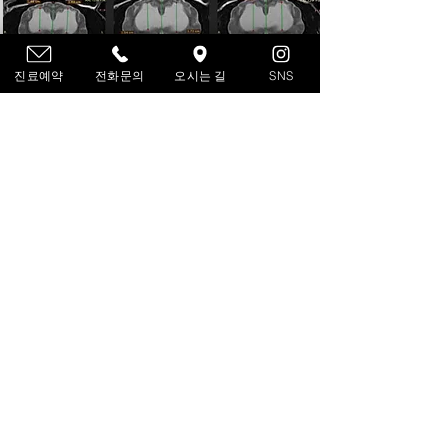
진료예약
전화문의
오시는 길
SNS
뇌수두증
뇌척수액이 비정상적으로 축적된 상태를 뜻하는 뇌수두증
은, 이름 그대로 머리에 물이 많이 차는 질환을 말합니다.
뇌척수액은 뇌와 척수를 순환하는 액체로 외부 충격으로
부터 뇌를 보호, 영양분 공급, 노폐물 제거 등의 일을 합니
다. 뇌척수액은 지속적으로 생성·흡수되며 일정한 양을
유지하는데 뇌척수액이 너무 많이 생성되거나 제대로 흡
수되지 못할 때 혹은 흐름이 막혀 순환에 문제가 생기면서
뇌척수액이 증가하면 뇌수두증이 발생하게 됩니다.
뇌척수액이 과도하게 많아지면 뇌척수액이 채워져 있는
공간인 뇌실이 부풀어 오르고, 뇌를 압박하게 되어 뇌압이
올라간다. 뇌실이 압박하는 부분에 따라 다양한 신경증상
이 나타날 수 있는데 그중 가장 대표적인 증상은 발작과 경
련이 있습니다. 이 외에도 보행 이상, 사시, 시력 손상, 인
지능력 감소 등의 증상을 보이기도 합니다.