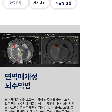
안구진탕
사지마비
특발성 간질
면역매개성
뇌수막염
뇌수막염은 뇌를 보호하기 위해 뇌 주변을 둘러싸고 있는
얇은 막인 뇌수막에 염증이 생기는 질환입니다. 뇌수막염
의 대표적인 증상은 발작과 경련이며, 이 밖에도 고열, 통
증, 불안, 무기력, 시력 저하, 마비 등의 다양한 증상이 나