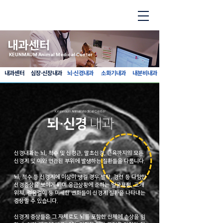
내과센터
KEUNMAUM Animal Medical Center
내과센터
심장·신장내과
뇌·신경내과
소화기내과
내분비내과
Keunmaum Animal Medical Center
뇌·신경
내과
신경내과는 뇌, 척수 및 신경근, 말초신경, 근육까지의 모든
신경계 및 이와 연관된 부위에 발생하는 질환들을 다룹니다.
뇌, 척수 등 신경계에 이상이 생길 경우 발작, 경련 등 다양한
신경증상을 보이게 되며 응급상황에 준하는 얼굴표정, 고개
위치, 걸음걸이 등 미세한 변화들이 신경계 질환을 나타내는
증상일 수 있습니다.
신경계 증상들은 그 자체로도 뇌를 포함한 신체에 손상을 입