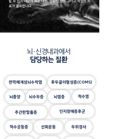
힐 수 있기 때문에 빠른 내원, 정확한 진단 그리고 적절한 치
료가 중요합니다.
뇌·신경내과에서
담당하는 질환
면역매개성뇌수막염
후두골이형성증(COMS)
척수염
뇌종양
뇌수두증
뇌염증
인지장애증후군
추간판탈출증
척수공동증
선회운동
두위경사